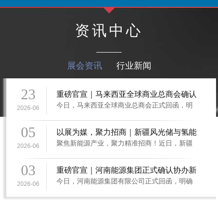
资讯中心
展会资讯
行业新闻
23
重磅官宣｜马来西亚全球商业总商会确认
今日，马来西亚全球商业总商会正式回函，明
作为新疆清洁能源与电力电网博览会支持
2026-06
确同意作为新疆清洁能源与电力电网博览会支
单位 (新疆能源展报道）
持单位，为展会高质量举办赋能助力。马来西
05
以展为媒，聚力招商｜新疆风光储与氢能
亚全球商业总商会作为中马经贸往来重要平
聚焦新能源产业，聚力精准招商！近日，新疆
产业博览会暨新疆清洁能源与电力电网博
台，在跨境商务联络、外资引进、企业资源统
2026-06
风光储与氢能产业博览会暨新疆清洁能源与电
筹方面具备深厚影响力。此次正式确认作为支
览会组委会亮相上海光伏展，斩获丰硕合
力电网博览会组委会亮相上海光伏展，主动走
持单位，将充分…
03
作成果
重磅官宣｜河南能源集团正式确认协办新
出新疆对接全国优质产业资源，集中推介新疆
今日，河南能源集团有限公司正式回函，明确
疆清洁能源与电力电网博览会 (新疆能源
新能源产业优势与展会平台价值，高效开展企
2026-06
同意作为新疆清洁能源与电力电网博览会协办
业对接、招商洽谈、资源联动等工作，取得丰
展报道）
单位，为展会高质量举办赋能助力。作为行业
硕招商成果，…
大型骨干企业，河南能源集团深耕能源电力领