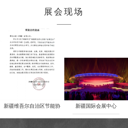
域多年，拥有雄厚的产业实力、丰富的行业资
源及成熟的技术经验。此次正式确认作为协
展会现场
办，将充分发挥…
“ 新疆维吾尔族自治区节能协
会 ” 将作为新疆新能源与关
联产业博览会主办方！！！
新疆维吾尔自治区节能协
新疆国际会展中心
新疆维吾尔自治区节能协
新疆国际会展中心
会回函
会回函