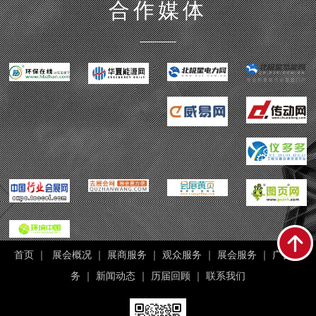
合作媒体
首页
｜
展会概况
｜
展商服务
｜
观众服务
｜
展会服务
｜
广告服
务
｜
新闻动态
｜
历届回顾
｜
联系我们