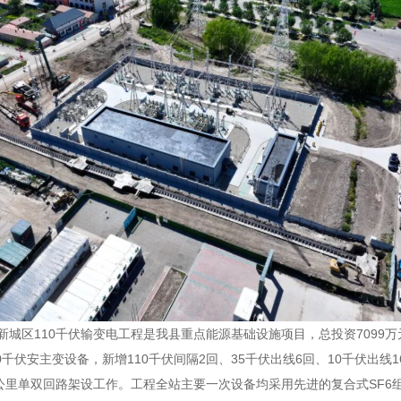
城区110千伏输变电工程是我县重点能源基础设施项目，总投资7099万元
00千伏安主变设备，新增110千伏间隔2回、35千伏出线6回、10千伏出
2.3公里单双回路架设工作。工程全站主要一次设备均采用先进的复合式S