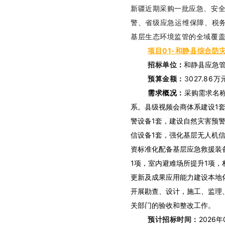
新疆近期采购一批
应急、安
警、省级应急运维保障、税
基层生态环境监管的全域覆
项目
01
-
和静县综合防
招标单位
：
和静县应急
预算金额：
3
027.86
万
需求概况：
采购需求名
系。县级视频会商体系建设1套
警设备1套，建设自然灾害预警
信设备1套，强化基层无人机信
资标准化配备基层应急救援装
1项，室内避难场所提升1项，
更新及成果应用能力建设本地
开展勘查、设计，施工、监理
关部门的验收和整改工作。
预计招标时间：
2026年